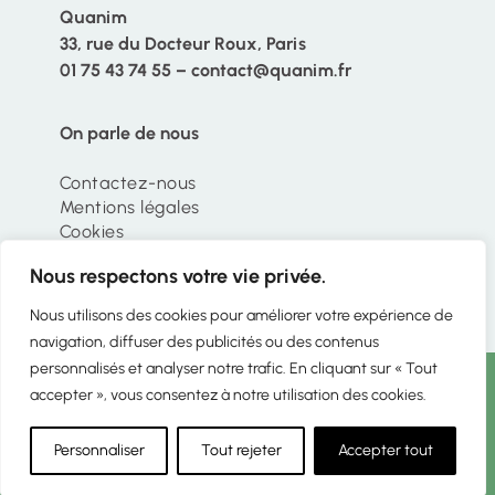
Quanim
33, rue du Docteur Roux, Paris
01 75 43 74 55 – contact@quanim.fr
On parle de nous
Contactez-nous
Mentions légales
Cookies
Politique de confidentialité
Nous respectons votre vie privée.
© 2026 - Quanim
Nous utilisons des cookies pour améliorer votre expérience de
navigation, diffuser des publicités ou des contenus
personnalisés et analyser notre trafic. En cliquant sur « Tout
NOUVELLE FENÊTRE
FACEBOOK
NOUVELLE FENÊTRE
INSTAGRAM
NOUVELLE 
LINKEDIN
accepter », vous consentez à notre utilisation des cookies.
Personnaliser
Tout rejeter
Accepter tout