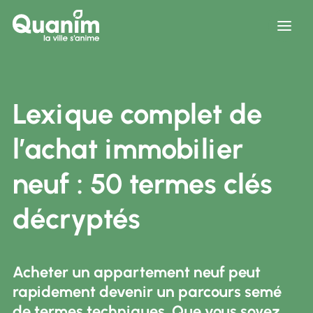
Lexique complet de l’achat immobilier neu
Ouvri
Lexique complet de
l’achat immobilier
neuf : 50 termes clés
décryptés
Acheter un appartement neuf peut
rapidement devenir un parcours semé
de termes techniques. Que vous soyez